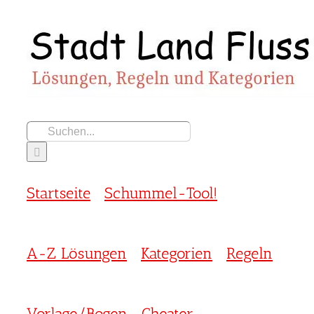
Zum
Inhalt
springen
Suche
nach:
Startseite
Schummel-Tool!
A-Z Lösungen
Kategorien
Regeln
Vorlage/Bogen
Cheater