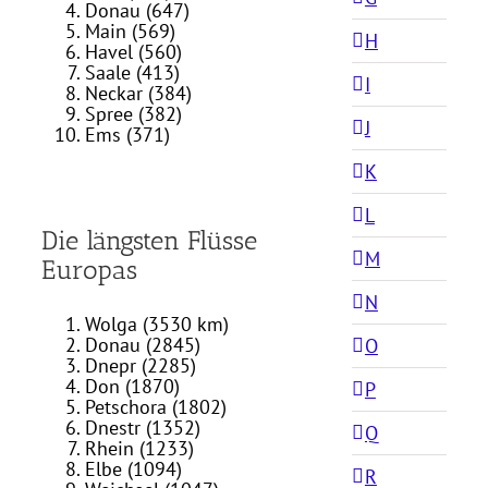
Donau (647)
Main (569)
H
Havel (560)
Saale (413)
I
Neckar (384)
Spree (382)
J
Ems (371)
K
L
Die längsten Flüsse
M
Europas
N
Wolga (3530 km)
Donau (2845)
O
Dnepr (2285)
Don (1870)
P
Petschora (1802)
Dnestr (1352)
Q
Rhein (1233)
Elbe (1094)
R