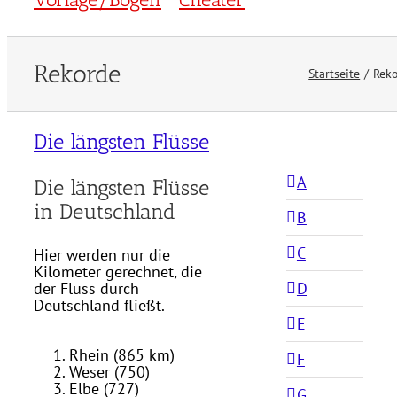
Rekorde
Startseite
Rek
Die längsten Flüsse
A
Die längsten Flüsse
in Deutschland
B
C
Hier werden nur die
Kilometer gerechnet, die
D
der Fluss durch
Deutschland fließt.
E
Rhein (865 km)
F
Weser (750)
Elbe (727)
G