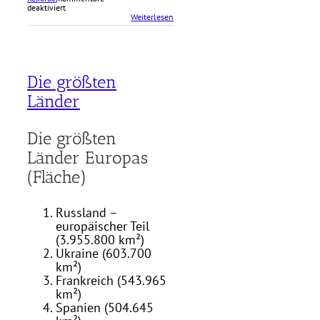
für
deaktiviert
Die
Weiterlesen
längsten
Flüsse
Die größten
Länder
Die größten
Länder Europas
(Fläche)
Russland –
europäischer Teil
(3.955.800 km²)
Ukraine (603.700
km²)
Frankreich (543.965
km²)
Spanien (504.645