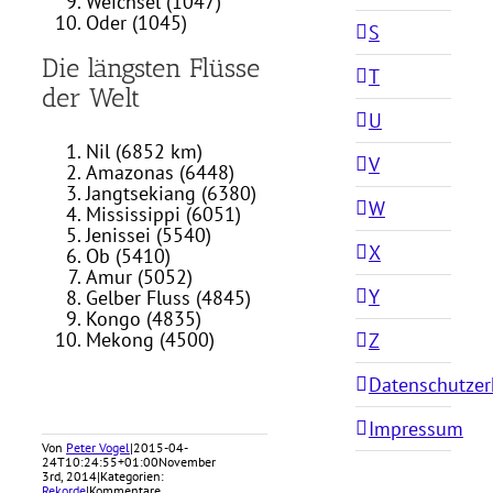
Weichsel (1047)
Oder (1045)
S
Die längsten Flüsse
T
der Welt
U
Nil (6852 km)
V
Amazonas (6448)
Jangtsekiang (6380)
W
Mississippi (6051)
Jenissei (5540)
X
Ob (5410)
Amur (5052)
Y
Gelber Fluss (4845)
Kongo (4835)
Mekong (4500)
Z
Datenschutzer
Impressum
Von
Peter Vogel
|
2015-04-
24T10:24:55+01:00
November
3rd, 2014
|
Kategorien:
Rekorde
|
Kommentare