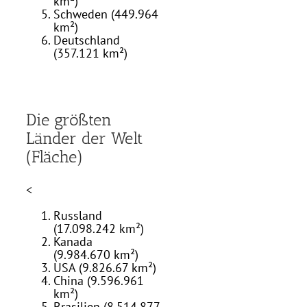
km²)
Schweden (449.964
km²)
Deutschland
(357.121 km²)
Die größten
Länder der Welt
(Fläche)
<
Russland
(17.098.242 km²)
Kanada
(9.984.670 km²)
USA (9.826.67 km²)
China (9.596.961
km²)
Brasilien (8.514.877