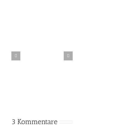
Stadt
Stadt
Stadt
Stadt
mit
mit
mit
mit
Z
Y
X
W
Stadt,
Land,
Fluss
–
das
ultimative
Schummel-
Tool!
3 Kommentare