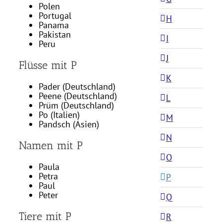
Polen
Portugal
H
Panama
Pakistan
I
Peru
J
Flüsse mit P
K
Pader (Deutschland)
Peene (Deutschland)
L
Prüm (Deutschland)
Po (Italien)
M
Pandsch (Asien)
N
Namen mit P
O
Paula
Petra
P
Paul
Peter
Q
Tiere mit P
R