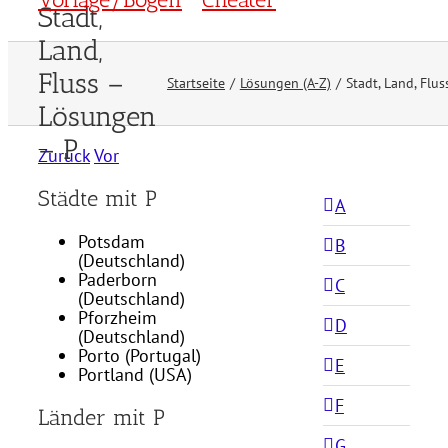
Stadt,
Land,
Fluss –
Startseite
Lösungen (A-Z)
Stadt, Land, Flu
Lösungen
– P
Zurück
Vor
Städte mit P
A
Potsdam
B
(Deutschland)
Paderborn
C
(Deutschland)
Pforzheim
D
(Deutschland)
Porto (Portugal)
E
Portland (USA)
F
Länder mit P
G