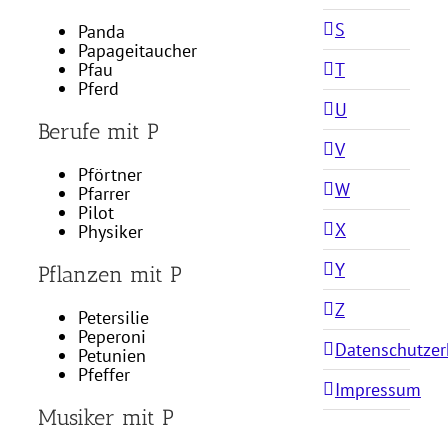
S
Panda
Papageitaucher
Pfau
T
Pferd
U
Berufe mit P
V
Pförtner
W
Pfarrer
Pilot
X
Physiker
Y
Pflanzen mit P
Z
Petersilie
Peperoni
Datenschutzer
Petunien
Pfeffer
Impressum
Musiker mit P