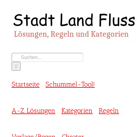
Zum
Inhalt
springen
Suche
nach:
Startseite
Schummel-Tool!
A-Z Lösungen
Kategorien
Regeln
Vorlage/Bogen
Cheater