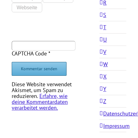
R
S
T
U
V
CAPTCHA Code
*
W
X
Diese Website verwendet
Y
Akismet, um Spam zu
reduzieren.
Erfahre, wie
Z
deine Kommentardaten
verarbeitet werden.
Datenschutzer
Impressum