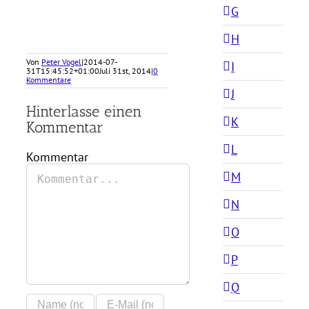
G
H
Von
Peter Vogel
|
2014-07-
I
31T15:45:52+01:00
Juli 31st, 2014
|
0
Kommentare
J
Hinterlasse einen
K
Kommentar
L
Kommentar
M
N
O
P
Q