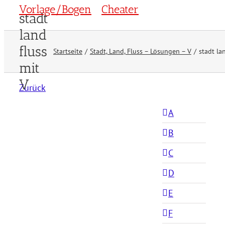
Vorlage/Bogen
Cheater
stadt
land
fluss
Startseite
Stadt, Land, Fluss – Lösungen – V
stadt la
mit
V
Zurück
A
B
C
D
E
F