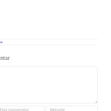
re
ntar