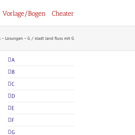
Vorlage/Bogen
Cheater
ss – Lösungen – G
stadt land fluss mit G
A
B
C
D
E
F
G