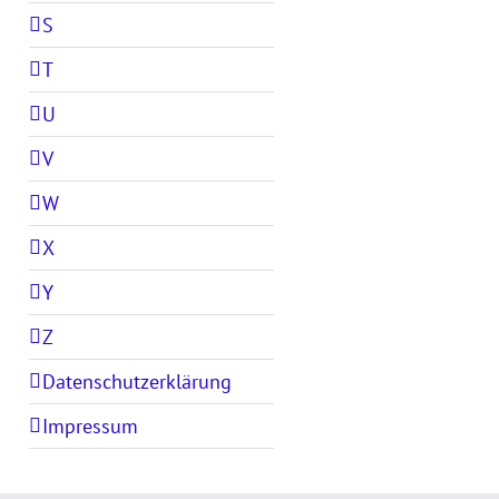
S
T
U
V
W
X
Y
Z
Datenschutzerklärung
Impressum