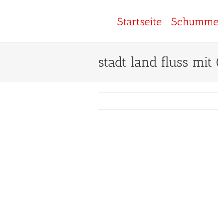
Zum
Inhalt
Startseite
Schummel
springen
stadt land fluss mit